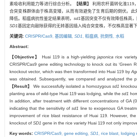
素吸收利用能力等进行综合分析。
【结果】
利用农杆菌转化淮119
合突变株群体由于株高变矮，从而有效避免了生育后期的倒伏。此外，用不
降低。稻瘟病抗性鉴定结果表明，
sd1
基因突变不仅有效降低株高，
SD1
基因定向敲除获得的无转基因插入纯合突变株，不仅株高显著
关键词:
CRISPR/Cas9,
基因编辑,
SD1
,
稻瘟病,
抗倒性,
水稻
Abstract:
【Objective】
Huai 119 is a high-yielding
japonica
rice variet
CRISPR/Cas9 gene editing technology to knock out its ‘Green R
knockout vector, which was then transformed into Huai 119 by
Ag
was obtained. Subsequently, we compared and analyzed the plant
【Result】
We successfully isolated a homozygous
sd1
knockout
planting area of wild-type Huai 119 was lodging, while the
sd1
hom
In addition, after treatment with different concentrations of GA (
indicating that the sensitivity of
sd1
line to exogenous GA treatme
improvement of rice blast resistance of Huai 119. However, the 
knockout of
SD1
gene in the rice variety Huai 119 not only improv
Key words:
CRISPR/Cas9,
gene editing,
SD1
,
rice blast,
lodging 