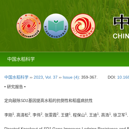
中国水稻科学
中国水稻科学
››
2023
,
Vol. 37
››
Issue (4)
: 359-367.
DOI:
10.16
• 研究报告 •
定向敲除
SD1
基因提高水稻的抗倒性和稻瘟病抗性
1
2
2
2
1
1
1
1
1
李刚
, 高清松
, 李伟
, 张雯霞
, 王健
, 程保山
, 王迪
, 高浩
, 徐卫军
Directed Knockout of
SD1
Gene Improves Lodging Resistance and Bl