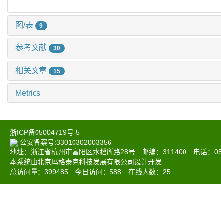
图/表
9
参考文献
30
相关文章
15
Metrics
浙ICP备05004719号-5
公安备案号:33010302003356
地址：浙江省杭州市富阳区水稻所路28号 邮编：311400 电话：0571-6
本系统由北京玛格泰克科技发展有限公司设计开发
总访问量：
399485
今日访问：
588
在线人数：
25