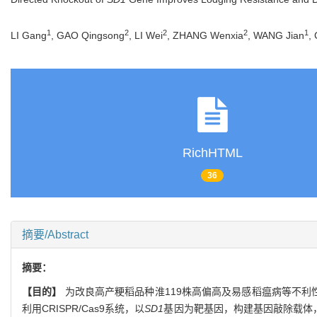
1
2
2
2
1
LI Gang
, GAO Qingsong
, LI Wei
, ZHANG Wenxia
, WANG Jian
,
RichHTML
36
摘要/Abstract
摘要：
【目的】
为改良高产粳稻品种淮119株高偏高及易感稻瘟病等不利性状，
利用CRISPR/Cas9系统，以
SD1
基因为靶基因，构建基因敲除载体