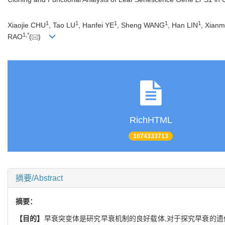
1
1
1
1
1
Xiaojie CHU
, Tao LU
, Hanfei YE
, Sheng WANG
, Han LIN
, Xian
1,
*
RAO
(
)
RichHTML
1074333713
摘要/Abstract
摘要：
【目的】
早衰突变体是研究早衰机制的良好载体,对于探究早衰的