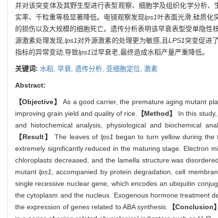
并对该突变体及其野生型进行表型观察、细胞学及组织化学分析、
实率、千粒重等极显著降低。电镜观察发现
lps1
叶表面光滑,硅质化
的损伤以及大规模的细胞死亡。遗传分析表明该早衰表型受单隐性核
源激素处理发现,
lps1
对外源激素的处理更为敏感,且
LPS1
突变促进了
指标的异常变动,导致
lps1
过早衰老,最终造成水稻产量严重降低。
关键词:
水稻,
早衰,
遗传分析,
亚细胞定位,
激素
Abstract:
【Objective】
As a good carrier, the premature aging mutant pla
improving grain yield and quality of rice.
【Method】
In this stud
and histochemical analysis, physiological and biochemical an
【Result】
The leaves of
lps1
began to turn yellow during the t
extremely significantly reduced in the maturing stage. Electron 
chloroplasts decreased, and the lamella structure was disordere
mutant
lps1
, accompanied by protein degradation, cell membran
single recessive nuclear gene, which encodes an ubiquitin conjug
the cytoplasm and the nucleus. Exogenous hormone treatment d
the expression of genes related to ABA synthesis.
【Conclusion