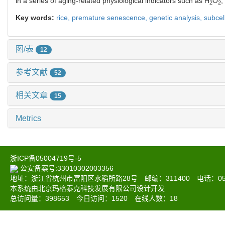
in a series of aging-related physiological indicators such as H
O
,
2
2
Key words:
rice,
premature senescence,
genetic analysis,
subcell
图/表
12
参考文献
52
相关文章
15
Metrics
浙ICP备05004719号-5
公安备案号:33010302003356
地址：浙江省杭州市富阳区水稻所路28号 邮编：311400 电话：0571-6
本系统由北京玛格泰克科技发展有限公司设计开发
总访问量：
398653
今日访问：
1520
在线人数：
18