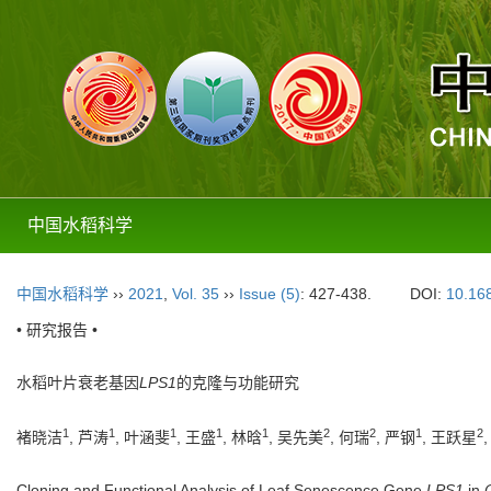
中国水稻科学
中国水稻科学
››
2021
,
Vol. 35
››
Issue (5)
: 427-438.
DOI:
10.16
• 研究报告 •
水稻叶片衰老基因
LPS1
的克隆与功能研究
1
1
1
1
1
2
2
1
2
褚晓洁
, 芦涛
, 叶涵斐
, 王盛
, 林晗
, 吴先美
, 何瑞
, 严钢
, 王跃星
Cloning and Functional Analysis of Leaf Senescence Gene
LPS1
in