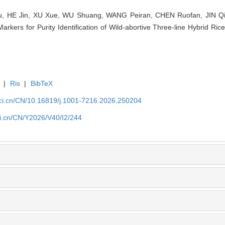
, HE Jin, XU Xue, WU Shuang, WANG Peiran, CHEN Ruofan, JIN Q
Markers for Purity Identification of Wild-abortive Three-line Hybrid Ri
|
Ris
|
BibTeX
sci.cn/CN/10.16819/j.1001-7216.2026.250204
ci.cn/CN/Y2026/V40/I2/244