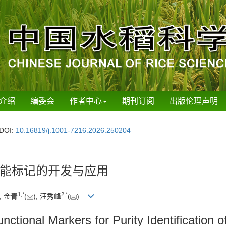
介绍
编委会
作者中心
期刊订阅
出版伦理声明
DOI:
10.16819/j.1001-7216.2026.250204
能标记的开发与应用
1
,
*
2
,
*
, 金青
(
), 汪秀峰
(
)
ctional Markers for Purity Identification o