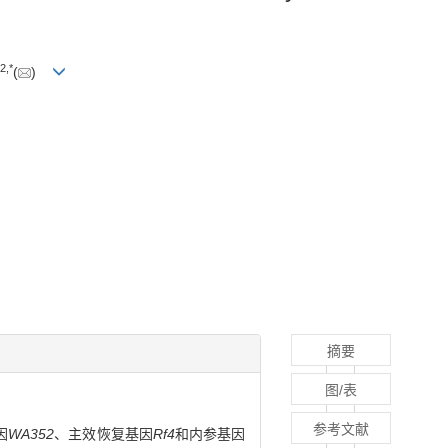
2
,
*
(
)
摘要
图/表
参考文献
因
WA352
、主效恢复基因
Rf4
和内参基因