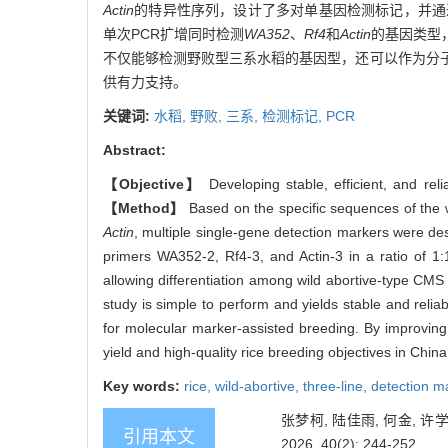
Actin
的特异性序列，设计了多对单基因检测标记，并通
单次PCR扩增同时检测
WA352
、
Rf4
和
Actin
的基因类型
不仅能够检测野败型三系水稻的基因型，还可以作为分
供有力支持。
关键词:
水稻,
野败,
三系,
检测标记,
PCR
Abstract:
【Objective】
Developing stable, efficient, and reli
【Method】
Based on the specific sequences of the wi
Actin
, multiple single-gene detection markers were de
primers WA352-2, Rf4-3, and Actin-3 in a ratio of 1
allowing differentiation among wild abortive-type CMS l
study is simple to perform and yields stable and reliabl
for molecular marker-assisted breeding. By improving
yield and high-quality rice breeding objectives in China
Key words:
rice,
wild-abortive,
three-line,
detection m
张梦柯, 陆佳雨, 何金, 
引用本文
2026, 40(2): 244-252.