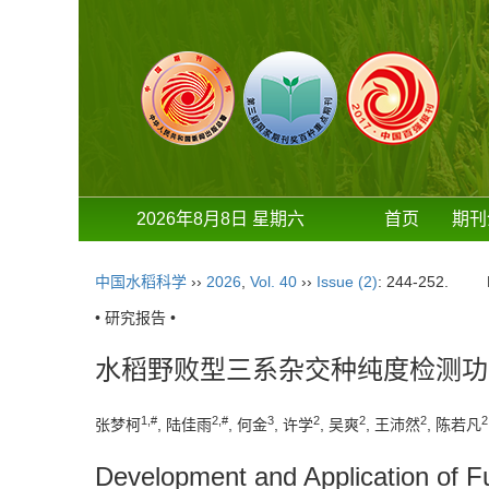
2026年8月8日 星期六
首页
期刊
中国水稻科学
››
2026
,
Vol. 40
››
Issue (2)
: 244-252.
• 研究报告 •
水稻野败型三系杂交种纯度检测功
1
,
#
2
,
#
3
2
2
2
2
张梦柯
, 陆佳雨
, 何金
, 许学
, 吴爽
, 王沛然
, 陈若凡
Development and Application of Fun