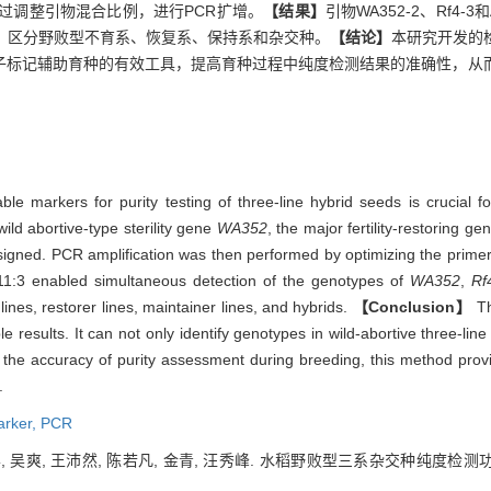
过调整引物混合比例，进行PCR扩增。
【结果】
引物WA352-2、Rf4-
，区分野败型不育系、恢复系、保持系和杂交种。
【结论】
本研究开发的
子标记辅助育种的有效工具，提高育种过程中纯度检测结果的准确性，从
able markers for purity testing of three-line hybrid seeds is crucial f
ld abortive-type sterility gene
WA352
, the major fertility-restoring g
signed. PCR amplification was then performed by optimizing the primer
:11:3 enabled simultaneous detection of the genotypes of
WA352
,
Rf
ines, restorer lines, maintainer lines, and hybrids.
【Conclusion】
Th
e results. It can not only identify genotypes in wild-abortive three-line
 the accuracy of purity assessment during breeding, this method provi
.
arker,
PCR
许学, 吴爽, 王沛然, 陈若凡, 金青, 汪秀峰. 水稻野败型三系杂交种纯度检测