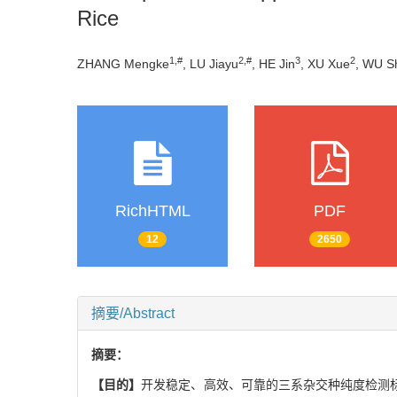
Rice
1
,
#
2
,
#
3
2
ZHANG Mengke
, LU Jiayu
, HE Jin
, XU Xue
, WU S
RichHTML
PDF
12
2650
摘要/Abstract
摘要：
【目的】
开发稳定、高效、可靠的三系杂交种纯度检测