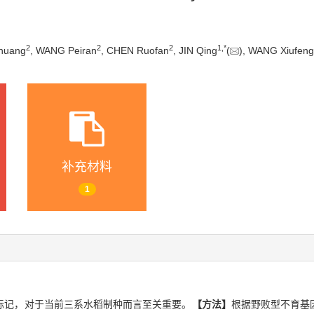
2
2
2
1
,
*
huang
, WANG Peiran
, CHEN Ruofan
, JIN Qing
(
), WANG Xiufeng
补充材料
1
标记，对于当前三系水稻制种而言至关重要。
【方法】
根据野败型不育基