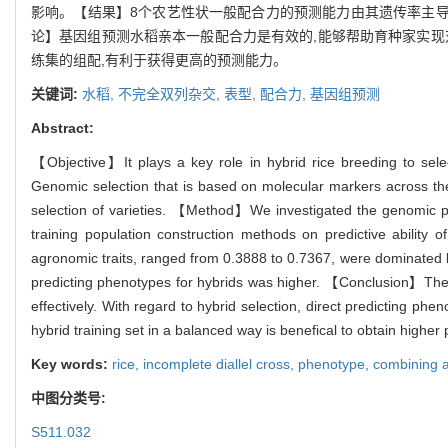
影响。【结果】8个农艺性状一般配合力的预测能力由其遗传率主导,从
论】基因组预测水稻亲本一般配合力是有效的,能够帮助育种家实现
练集的组配,有利于获得更高的预测能力。
关键词:
水稻,
不完全双列杂交,
表型,
配合力,
基因组预测
Abstract:
【Objective】It plays a key role in hybrid rice breeding to select
Genomic selection that is based on molecular markers across t
selection of varieties. 【Method】We investigated the genomic predi
training population construction methods on predictive ability
agronomic traits, ranged from 0.3888 to 0.7367, were dominated by the
predicting phenotypes for hybrids was higher. 【Conclusion】The gen
effectively. With regard to hybrid selection, direct predicting phe
hybrid training set in a balanced way is benefical to obtain higher pr
Key words:
rice,
incomplete diallel cross,
phenotype,
combining ab
中图分类号:
S511.032