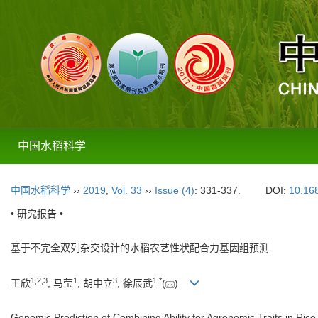
中国水稻科学
中国水稻科学
››
2019
,
Vol. 33
››
Issue (4)
: 331-337.
DOI:
10.16
• 研究报告 •
基于不完全双列杂交设计的水稻农艺性状配合力基因组预测
1,
2,
3
1
3
1,
*
王欣
, 马莹
, 胡中立
, 徐辰武
(
)
Genomic Prediction of Combining Ability for Agronomic Traits in Ric