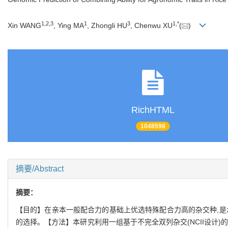
1,
2,
3
1
3
1,
*
Xin WANG
, Ying MA
, Zhongli HU
, Chenwu XU
(
)
RichHTML
1048598
摘要/Abstract
摘要：
【目的】在亲本一般配合力的基础上优选特殊配合力高的杂交种,是
的选择。【方法】本研究利用一组基于不完全双列杂交(NCII设计