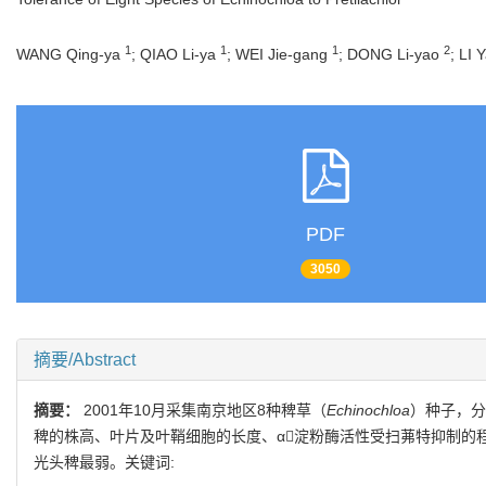
1
1
1
2
WANG Qing-ya
; QIAO Li-ya
; WEI Jie-gang
; DONG Li-yao
; LI
PDF
3050
摘要/Abstract
摘要：
2001年10月采集南京地区8种稗草（
Echinochloa
）种子，分别
稗的株高、叶片及叶鞘细胞的长度、α淀粉酶活性受扫茀特抑制的程
光头稗最弱。关键词: