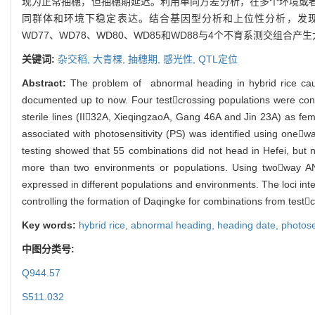
现为正常抽穗，但抽穗期延迟。利用单向方差分析，在多个环境或者群
同群体和环境下稳定表达。结合基因型分析和上位性分析，发现位点RM33
WD77、WD78、WD80、WD85和WD88与4个不育系测交组合
关键词:
杂交稻,
大青棵,
抽穗期,
感光性,
QTL定位
Abstract:
The problem of abnormal heading in hybrid rice cau
documented up to now. Four testcrossing populations were cons
sterile lines (II32A, XieqingzaoA, Gang 46A and Jin 23A) as 
associated with photosensitivity (PS) was identified using on
testing showed that 55 combinations did not head in Hefei, bu
more than two environments or populations. Using twoway A
expressed in different populations and environments. The lo
controlling the formation of Daqingke for combinations from te
Key words:
hybrid rice,
abnormal heading,
heading date,
photose
中图分类号:
Q944.57
S511.032