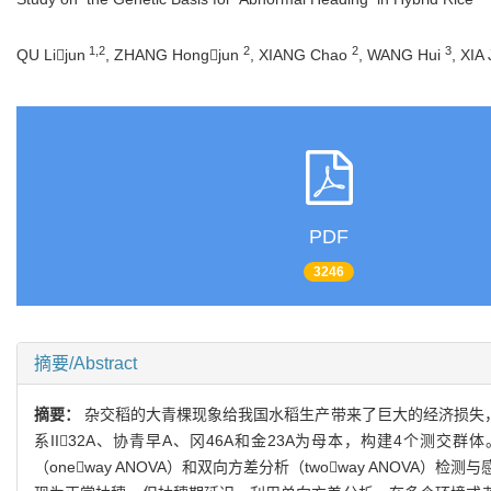
1,2
2
2
3
QU Lijun
, ZHANG Hongjun
, XIANG Chao
, WANG Hui
, XIA
PDF
3246
摘要/Abstract
摘要：
杂交稻的大青棵现象给我国水稻生产带来了巨大的经济损失，
系II32A、协青早A、冈46A和金23A为母本，构建4个
（oneway ANOVA）和双向方差分析（twoway ANO