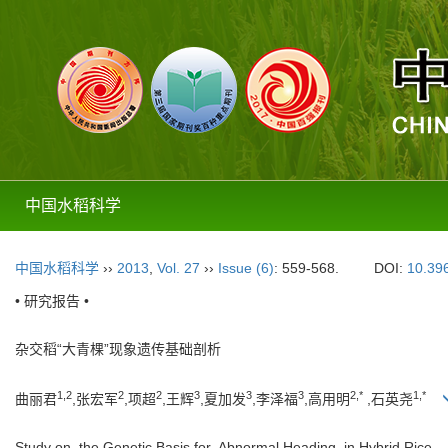
中国水稻科学
中国水稻科学
››
2013
,
Vol. 27
››
Issue (6)
: 559-568.
DOI:
10.396
• 研究报告 •
杂交稻“大青棵”现象遗传基础剖析
1,2
2
2
3
3
3
2,*
1,*
曲丽君
,张宏军
,项超
,王辉
,夏加发
,李泽福
,高用明
,石英尧
Study on the Genetic Basis for Abnormal Heading in Hybrid Rice