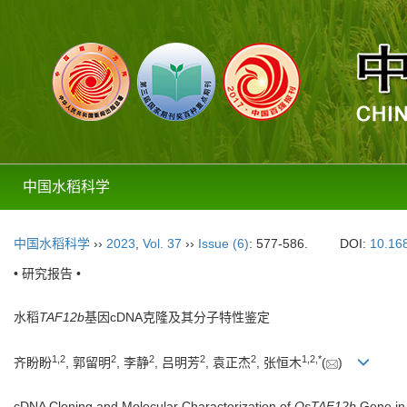
中国水稻科学
中国水稻科学
››
2023
,
Vol. 37
››
Issue (6)
: 577-586.
DOI:
10.16
• 研究报告 •
水稻
TAF12b
基因cDNA克隆及其分子特性鉴定
1
,
2
2
2
2
2
1
,
2
,
*
齐盼盼
, 郭留明
, 李静
, 吕明芳
, 袁正杰
, 张恒木
(
)
cDNA Cloning and Molecular Characterization of
OsTAF12b
Gene i