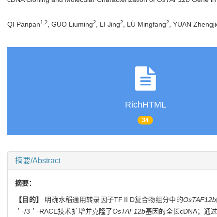
1
,
2
2
2
2
QI Panpan
, GUO Liuming
, LI Jing
, LÜ Mingfang
, YUAN Zhengji
RichHTML
34
摘要/Abstract
摘要：
【目的】
明确水稻通用转录因子TFⅡD复合物组分中的
OsTAF12b
＇-/3＇-RACE技术扩增并克隆了
OsTAF12b
基因的全长cDNA；通