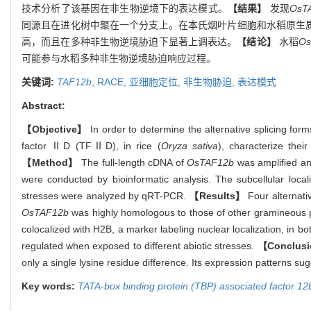
技术分析了该基因在非生物逆境下的表达模式。
【结果】
发现
OsT
同源且在进化树中聚在一个分支上。在本氏烟叶片细胞和水稻原生质体中
高，而且在多种非生物逆境胁迫下显著上调表达。
【结论】
水稻
Os
可能参与水稻多种非生物逆境胁迫响应过程。
关键词:
TAF12b
,
RACE,
亚细胞定位,
非生物胁迫,
表达模式
Abstract:
【Objective】
In order to determine the alternative splicing for
factor ⅡD (TFⅡD), in rice (
Oryza sativa
), characterize thei
【Method】
The full-length cDNA of
OsTAF12b
was amplified an
were conducted by bioinformatic analysis. The subcellular local
stresses were analyzed by qRT-PCR.
【Results】
Four alternati
OsTAF12b
was highly homologous to those of other gramineous p
colocalized with H2B, a marker labeling nuclear localization, in bot
regulated when exposed to different abiotic stresses.
【Conclus
only a single lysine residue difference. Its expression patterns su
Key words:
TATA-box binding protein (TBP) associated factor 12