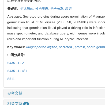
过程中具有重要的功能。
关键词:
稻瘟病菌,
分泌蛋白,
孢子萌发,
质谱
Abstract:
Secreted proteins during spore germination of Magnap
germination liquid of M. oryzae (200550, 200581) were inoc
indicating that germination liquid played a driving role in infe
mass spectrometer, and database query, eight genes were invo
roles and important function during M. oryzae infection.
Key words:
Magnaporthe oryzae
,
secreted ,
protein,
spore germi
中图分类号:
S435.111.2
+
S435.111.4
1
S511
参考文献
相关文章
4