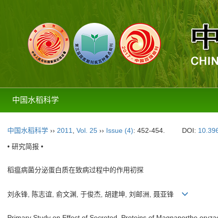
中国水稻科学
中国水稻科学
››
2011
,
Vol. 25
››
Issue (4)
: 452-454.
DOI:
10.396
• 研究简报 •
稻瘟病菌分泌蛋白质在致病过程中的作用初探
刘永锋, 陈志谊, 俞文渊, 于俊杰, 胡建坤, 刘邮洲, 聂亚锋
Primary Study on Effect of Secreted Proteins of Magnaporthe oryza