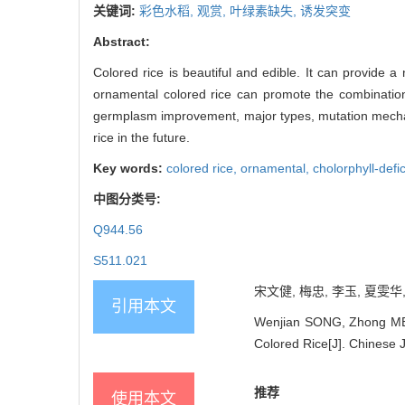
关键词:
彩色水稻,
观赏,
叶绿素缺失,
诱发突变
Abstract:
Colored rice is beautiful and edible. It can provide 
ornamental colored rice can promote the combination
germplasm improvement, major types, mutation mechani
rice in the future.
Key words:
colored rice,
ornamental,
cholorphyll-defi
中图分类号:
Q944.56
S511.021
宋文健, 梅忠, 李玉, 夏雯华,
引用本文
Wenjian SONG, Zhong MEI,
Colored Rice[J]. Chinese 
推荐
使用本文