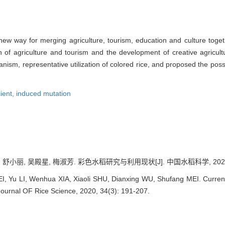
a new way for merging agriculture, tourism, education and culture tog
 of agriculture and tourism and the development of creative agricult
sm, representative utilization of colored rice, and proposed the poss
cient,
induced mutation
 舒小丽, 吴殿星, 梅淑芳. 彩色水稻研究与利用现状[J]. 中国水稻科学, 2020, 34
 Yu LI, Wenhua XIA, Xiaoli SHU, Dianxing WU, Shufang MEI. Current 
Journal OF Rice Science, 2020, 34(3): 191-207.