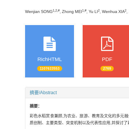
1,
2
,
#
1
,
#
2
2
Wenjian SONG
, Zhong MEI
, Yu LI
, Wenhua XIA
,
RichHTML
PDF
1107633553
2769
摘要/Abstract
摘要：
彩色水稻赏食兼顾,为农业、旅游、教育及文化的多元
质创制、主要类型、突变机制以及代表性应用,并探讨了