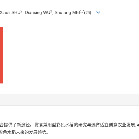
2
2
1,
*
 Xiaoli SHU
, Dianxing WU
, Shufang MEI
(
)
融合提供了新途径。赏食兼用型彩色水稻的研究与选育适宜创意农业发展,
彩色水稻未来的发展趋势。