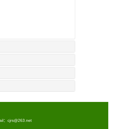
il：
cjrs@263.net