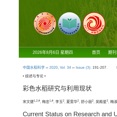
2026年8月6日 星期四
首页
期刊
中国水稻科学
››
2020
,
Vol. 34
››
Issue (3)
: 191-207.
• 综述与专论 •
彩色水稻研究与利用现状
1,
2
,
#
1
,
#
2
2
2
2
宋文健
, 梅忠
, 李玉
, 夏雯华
, 舒小丽
, 吴殿星
, 梅
Current Status on Research and Ut