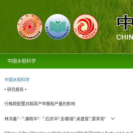
中国水稻科学
中国水稻科学
• 研究报告 •
行株距配置对超高产早晚稻产量的影响
1，2
1，*
1
2
1
1
林洪鑫
;潘晓华
;石庆华
;彭春瑞
;吴建富
;雷享亮