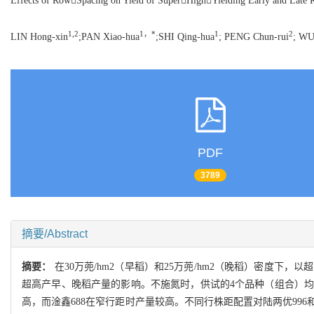
Effects of RowSpacing on Yield of SuperHighYielding Early and Late 
1,2
1，*
1
2
LIN Hong-xin
;PAN Xiao-hua
;SHI Qing-hua
; PENG Chun-rui
; WU
PDF
3789
摘要/Abstract
摘要：
在30万蔸/hm2（早稻）和25万蔸/hm2（晚稻）密度下
超高产早、晚稻产量的影响。不施氮时，供试的4个品种（组合）均
高，而淦鑫688在窄行距时产量较高。不同行株距配置对陆两优99