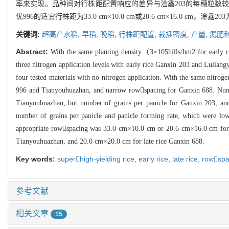
率来实现。品种间对行株距配置响应的差异与淦鑫203的每穗粒数较
优996的适宜行株距为33.0 cm×10.0 cm或20.6 cm×16.0 cm，淦鑫203为2
关键词:
超高产水稻,
早稻,
晚稻,
行株距配置,
栽插密度,
产量,
氮肥
Abstract:
With the same planting density（3×105hills/hm2 for early ri
three nitrogen application levels with early rice Ganxin 203 and Lulian
four tested materials with no nitrogen application. With the same nitr
996 and Tianyouhuazhan, and narrow rowspacing for Ganxin 688. Number
Tianyouhuazhan, but number of grains per panicle for Ganxin 203, and 
number of grains per panicle and panicle forming rate, which were lo
appropriate rowspacing was 33.0 cm×10.0 cm or 20.6 cm×16.0 cm for 
Tianyouhuazhan, and 20.0 cm×20.0 cm for late rice Ganxin 688.
Key words:
superhigh-yielding rice,
early rice,
late rice,
rowspa
参考文献
相关文章
15